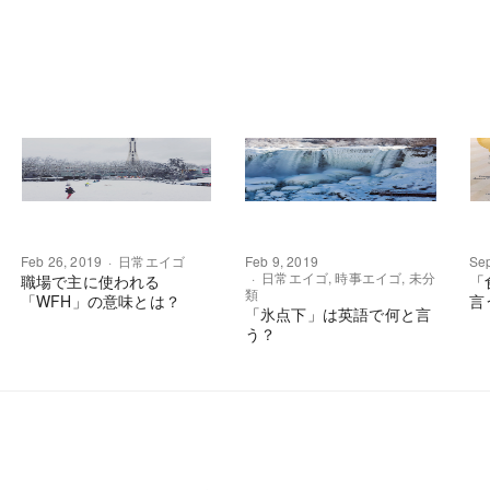
Feb 26, 2019
日常エイゴ
Feb 9, 2019
Sep
日常エイゴ
,
時事エイゴ
,
未分
職場で主に使われる
「
類
「WFH」の意味とは？
言
「氷点下」は英語で何と言
う？