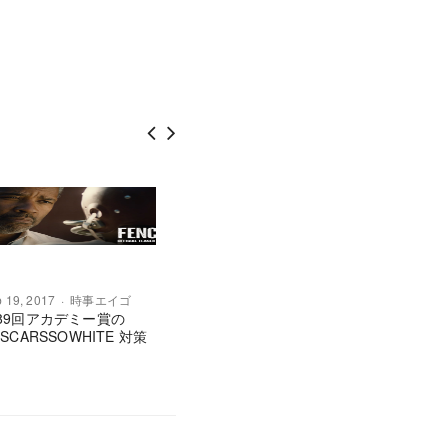
 19, 2017
時事エイゴ
Feb 10, 2017
時事エイゴ
Nov 17, 2
89回アカデミー賞の
全米で行われた “Women’s
米大統領
OSCARSSOWHITE 対策
March” とは？
ランプが