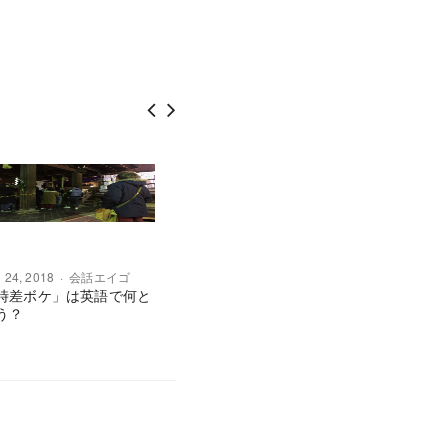
 24, 2018
会話エイゴ
Aug 8, 2017
会話エイゴ
Jul 30, 2
時差ボケ」は英語で何と
会話の出だしに使われる
“recomm
う？
“Here is the thing.” の意味
間違い！
とは？
は？