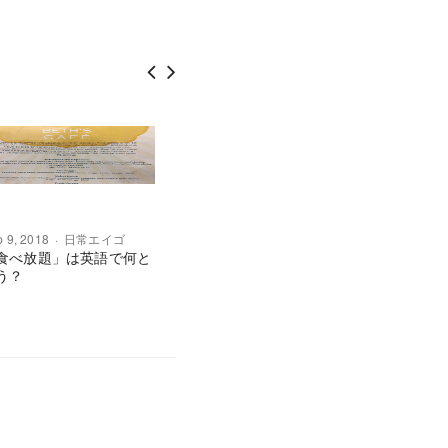
 9, 2018
日常エイゴ
Aug 24, 2018
日常エイゴ
Jul 2, 201
レビュ
食べ放題」は英語で何と
「注意報」と「警報」はそ
【中〜上
う？
れぞれ英語で何と言う？
英語で勉
words y