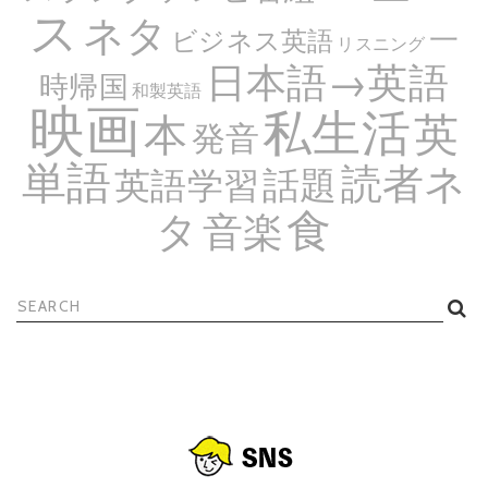
ス
ネタ
一
ビジネス英語
リスニング
日本語→英語
時帰国
和製英語
映画
私生活
英
本
発音
単語
読者ネ
話題
英語学習
食
タ
音楽
検
索: