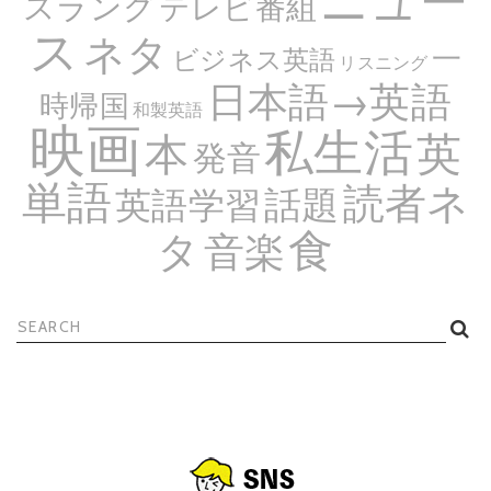
スラング
テレビ番組
ス
ネタ
一
ビジネス英語
リスニング
日本語→英語
時帰国
和製英語
映画
私生活
英
本
発音
単語
読者ネ
話題
英語学習
食
タ
音楽
検
索: