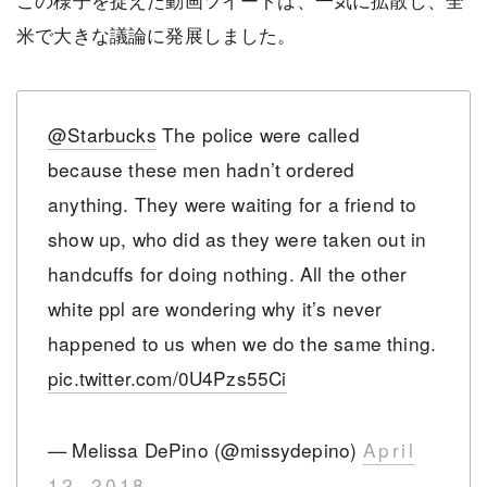
米で大きな議論に発展しました。
@Starbucks
The police were called
because these men hadn’t ordered
anything. They were waiting for a friend to
show up, who did as they were taken out in
handcuffs for doing nothing. All the other
white ppl are wondering why it’s never
happened to us when we do the same thing.
pic.twitter.com/0U4Pzs55Ci
— Melissa DePino (@missydepino)
April
12, 2018