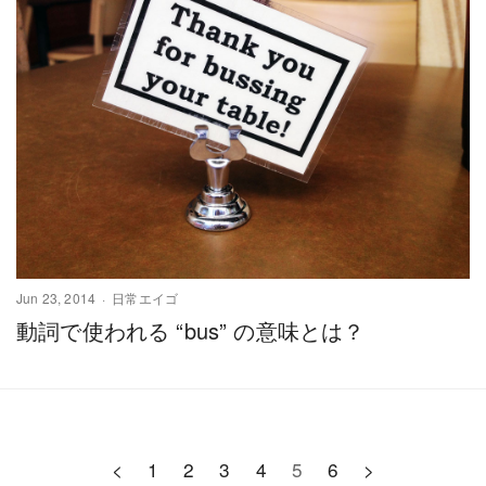
Jun 23, 2014
日常エイゴ
動詞で使われる “bus” の意味とは？
<
1
2
3
4
5
6
>