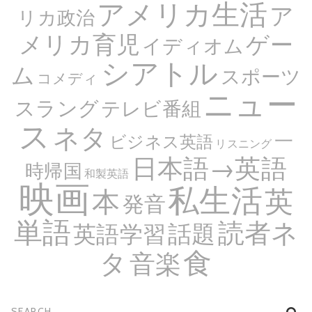
アメリカ生活
ア
リカ政治
メリカ育児
ゲー
イディオム
シアトル
ム
スポーツ
コメディ
ニュー
スラング
テレビ番組
ス
ネタ
一
ビジネス英語
リスニング
日本語→英語
時帰国
和製英語
映画
私生活
英
本
発音
単語
読者ネ
話題
英語学習
食
タ
音楽