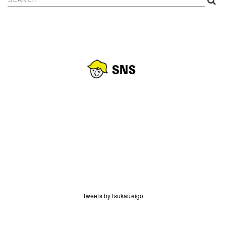
検
索:
Tweets by tsukaueigo