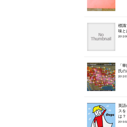
標識
味と
2012/0
「華
氏の
2012/0
英語
スを
は？
2015/0