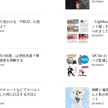
2017/08/04
で見かける「YIELD」の意
『Light
は？
ンド版』
られまし
9/24
2016/05/07
氏100度」は摂氏何度？華
OK Go 
感覚を理解する
ーズ監修
7/02
2015/02/22
のチャットなどでスペルミ
独断と偏
した時に訂正する方法と
んと私が
ット
2/06
2014/06/15