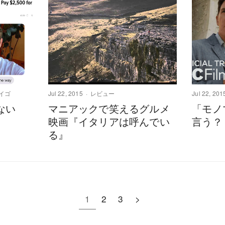
イゴ
Jul 22, 2015
レビュー
Jul 22, 201
ない
マニアックで笑えるグルメ
「モノ
？
映画『イタリアは呼んでい
言う？
る』
1
2
3
>