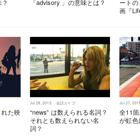
味？
「advisory 」の意味とは？
ートの
画『Life
Jul 28, 2015
会話エイゴ
Jul 27, 201
影された映
“news” は数えられる名詞？
全11
それとも数えられない名
が虹色
詞？