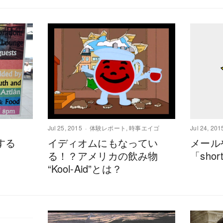
Jul 25, 2015
体験レポート
,
時事エイゴ
Jul 24, 201
する
イディオムにもなってい
メール
？
る！？アメリカの飲み物
「sho
“Kool-Aid”とは？