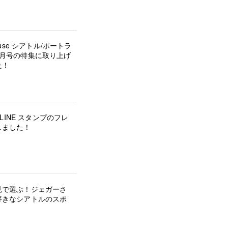
house シアトル/ポートラ
5月号の特集に取り上げ
た！
の LINE スタンプのフレ
しました！
見で選ぶ！ジェガーさ
好きなシアトルのスポ