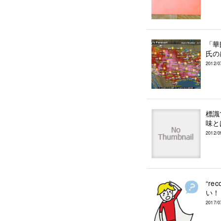
「華
氏の
2012/0
標識
味と
2012/0
“re
い！
2017/0