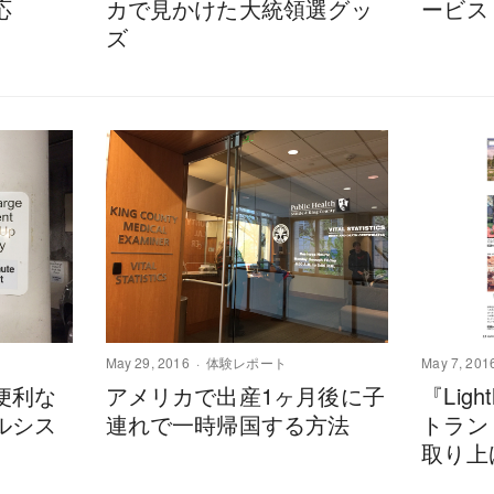
応
カで見かけた大統領選グッ
ービス『
ズ
May 29, 2016
体験レポート
May 7, 201
便利な
アメリカで出産1ヶ月後に子
『Lig
ルシス
連れで一時帰国する方法
トラン
取り上