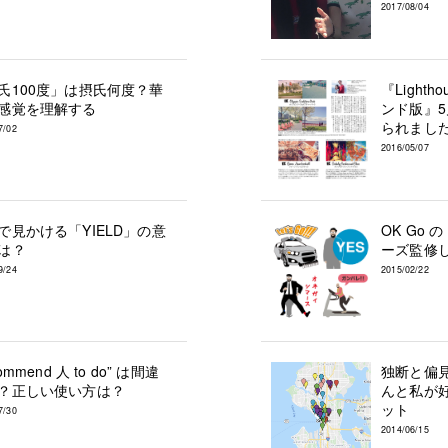
2017/08/04
氏100度」は摂氏何度？華
『Light
感覚を理解する
ンド版』
られまし
7/02
2016/05/07
で見かける「YIELD」の意
OK Go 
は？
ーズ監修
9/24
2015/02/22
commend 人 to do” は間違
独断と偏
？正しい使い方は？
んと私が
ット
7/30
2014/06/15