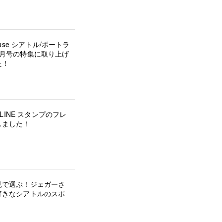
house シアトル/ポートラ
5月号の特集に取り上げ
た！
の LINE スタンプのフレ
しました！
見で選ぶ！ジェガーさ
好きなシアトルのスポ