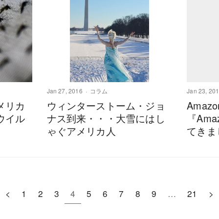
Jan 27, 2016
コラム
Jan 23, 20
メリカ
ウィンターストーム・ジョ
Amaz
ウイル
ナス到来・・・大雪にはし
『Ama
ゃぐアメリカ人
てきま
<
1
2
3
4
5
6
7
8
9
…
21
>