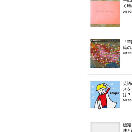
手紙
く時
2014/0
「華
氏の
2012/0
英語
スを
は？
2015/0
標識
味と