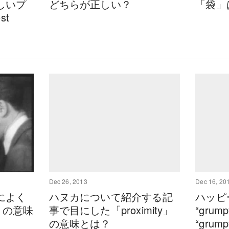
しいプ
どちらが正しい？
「袋」
st
Dec 26, 2013
Dec 16, 20
によく
ハヌカについて紹介する記
ハッピ
」の意味
事で目にした「proximity」
“grum
の意味とは？
“gru