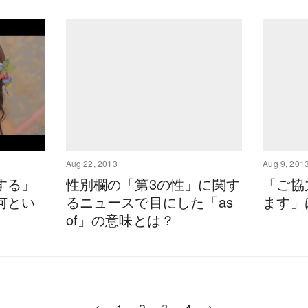
Aug 22, 2013
Aug 9, 201
する」
性別欄の「第3の性」に関す
「ご協
何とい
るニュースで目にした「as
ます」
of」の意味とは？
<
1
2
3
4
>