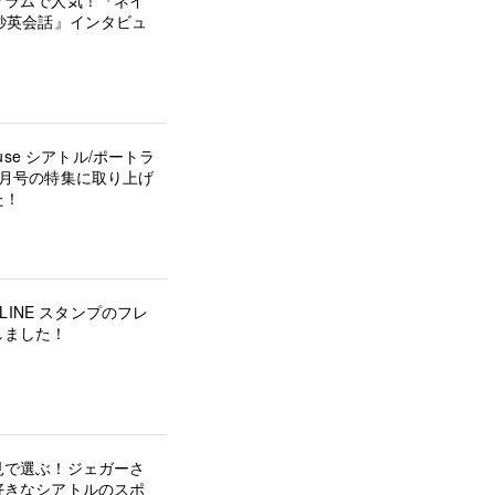
グラムで人気！『ネイ
秒英会話』インタビュ
house シアトル/ポートラ
5月号の特集に取り上げ
た！
の LINE スタンプのフレ
しました！
見で選ぶ！ジェガーさ
好きなシアトルのスポ