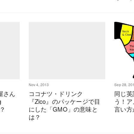
Nov 4, 2013
Sep 28, 20
屋さん
ココナツ・ドリンク
同じ英
g
『Zico』のパッケージで目
う！ア
は？
にした「GMO」の意味と
言い方
は？