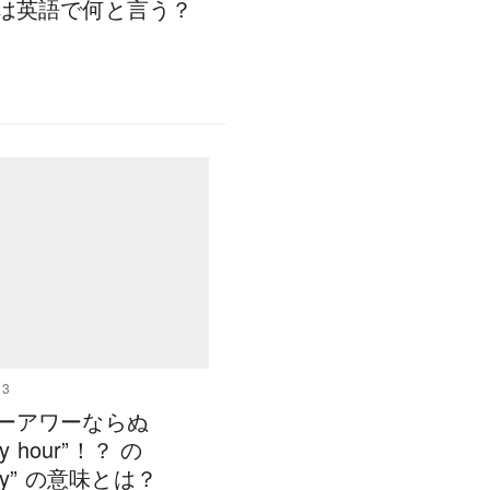
は英語で何と言う？
13
ーアワーならぬ
py hour”！？ の
mpy” の意味とは？