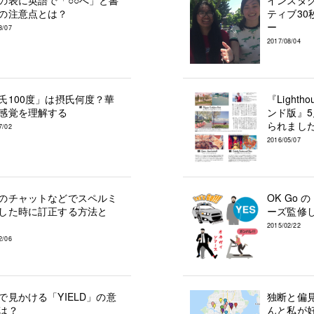
の表に英語で「○○へ」と書
インスタ
の注意点とは？
ティブ30
ー
3/07
2017/08/04
氏100度」は摂氏何度？華
『Light
感覚を理解する
ンド版』
られまし
7/02
2016/05/07
のチャットなどでスペルミ
OK Go 
した時に訂正する方法と
ーズ監修
2015/02/22
2/06
で見かける「YIELD」の意
独断と偏
は？
んと私が