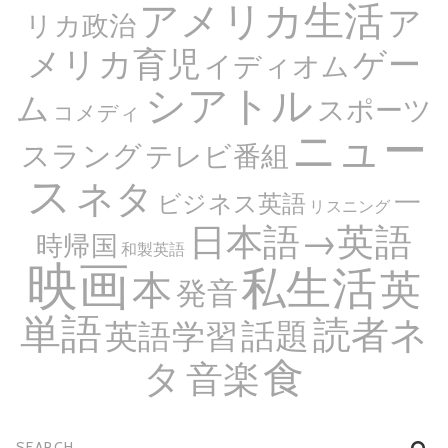
アメリカ生活
ア
リカ政治
メリカ育児
ゲー
イディオム
シアトル
ム
スポーツ
コメディ
ニュー
スラング
テレビ番組
ス
ネタ
一
ビジネス英語
リスニング
日本語→英語
時帰国
和製英語
映画
私生活
英
本
発音
単語
読者ネ
話題
英語学習
食
タ
音楽