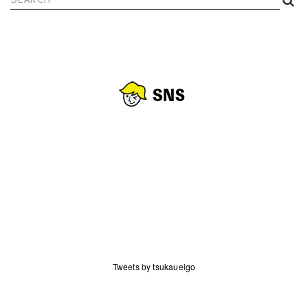
検
索:
Tweets by tsukaueigo