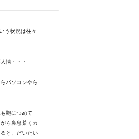
という状況は往々
が人情・・・
やらパソコンやら
れも鞄につめて
ながら鼻息荒くカ
くると、だいたい