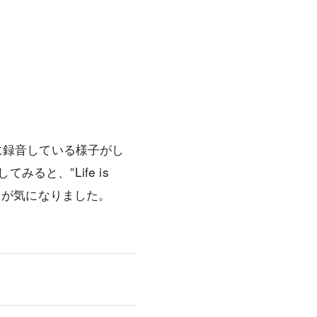
守電に録音している様子がし
と、”Life is
” というところが気になりました。