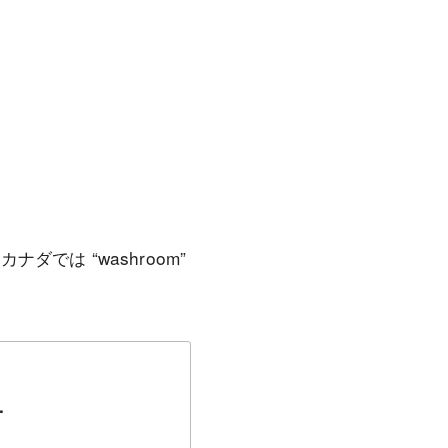
ナダでは “washroom”
.