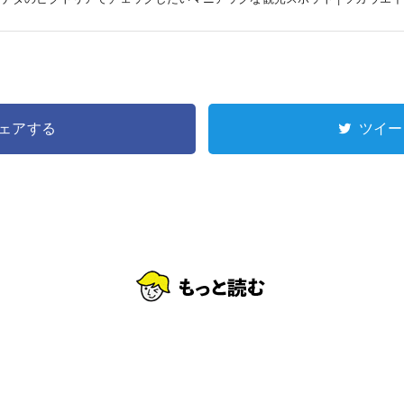
ェアする
ツイー