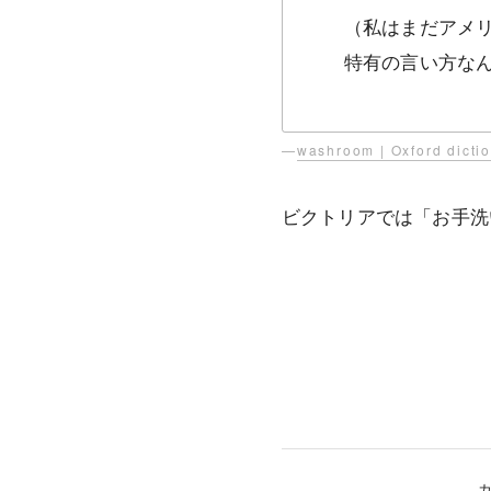
（私はまだアメリ
特有の言い方な
—
washroom | Oxford dicti
ビクトリアでは「お手洗い」