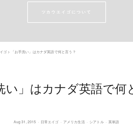
ツカウエイゴについて
イゴ
>
「お手洗い」はカナダ英語で何と言う？
洗い」はカナダ英語で何
Aug 31, 2015
日常エイゴ
アメリカ生活
シアトル
英単語