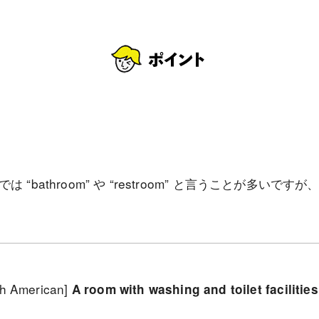
bathroom” や “restroom” と言うことが多いですが、カ
th American]
A room with washing and toilet facilities