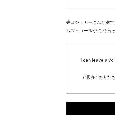
先日ジェガーさんと家で
ムズ・コールが こう言
I can leave a v
（”現在” の人