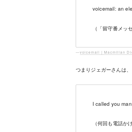
voicemail: an e
（「留守番メッセージ
—
voicemail | Macmillan Di
つまりジェガーさんは、
I called you many
（何回も電話か