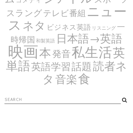
ニュー
スラング
テレビ番組
ス
ネタ
一
ビジネス英語
リスニング
日本語→英語
時帰国
和製英語
映画
私生活
英
本
発音
単語
読者ネ
話題
英語学習
食
タ
音楽
検
索: