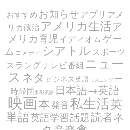
お知らせ
アプリ
アメ
おすすめ
アメリカ生活
ア
リカ政治
メリカ育児
ゲー
イディオム
シアトル
ム
スポーツ
コメディ
ニュー
スラング
テレビ番組
ス
ネタ
一
ビジネス英語
リスニング
日本語→英語
時帰国
和製英語
映画
私生活
英
本
発音
単語
読者ネ
話題
英語学習
食
タ
音楽