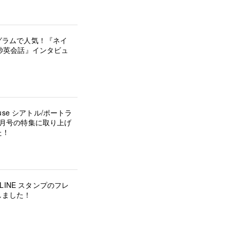
グラムで人気！『ネイ
秒英会話』インタビュ
house シアトル/ポートラ
5月号の特集に取り上げ
た！
の LINE スタンプのフレ
しました！