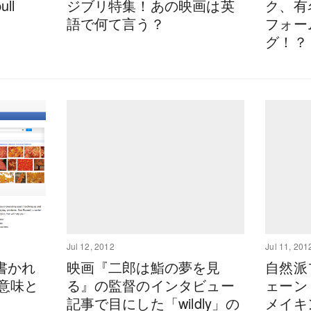
ll
ジブリ特集！あの映画は英
ク、有
語で何て言う？
フォー
グ！？
Jul 12, 2012
Jul 11, 201
書かれ
映画『二郎は鮨の夢を見
自然派
の意味と
る』の監督のインタビュー
ェーン『
記事で目にした「wildly」の
メイキ