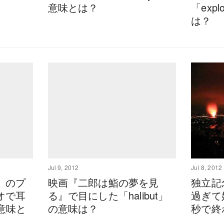
意味とは？
「expl
は？
Jul 9, 2012
Jul 8, 2012
』のプ
映画『二郎は鮨の夢を見
独立記
オで耳
る』で目にした「halibut」
過ぎて
の意味と
の意味は？
秒で終