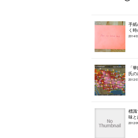
手紙
く時
2014/0
「華
氏の
2012/0
標識
味と
2012/0