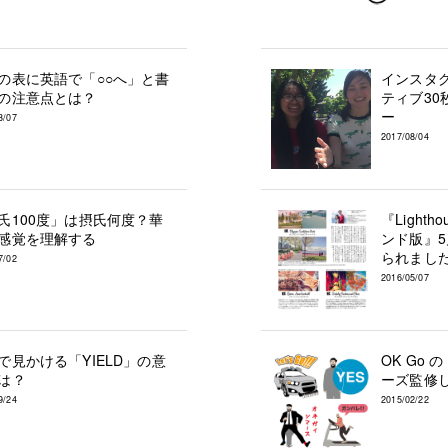
の表に英語で「○○へ」と書
インスタ
の注意点とは？
ティブ30
ー
3/07
2017/08/04
氏100度」は摂氏何度？華
『Light
感覚を理解する
ンド版』
られまし
7/02
2016/05/07
で見かける「YIELD」の意
OK Go 
は？
ーズ監修
9/24
2015/02/22