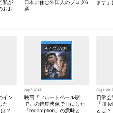
て私が
日本に住む外国人のブログ6
ます」
のおお
選
Aug 7, 2013
Aug 6, 201
のイン
映画『フルートベール駅
日常会
した
で』の特集映像で耳にした
「I’ll 
とは？
「redemption」の意味と
とは？