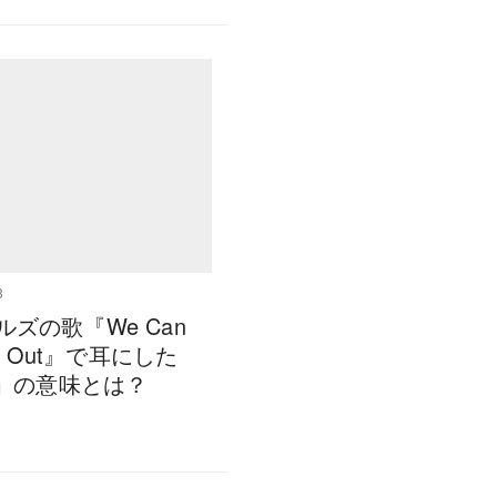
3
ルズの歌『We Can
 It Out』で耳にした
ss」の意味とは？