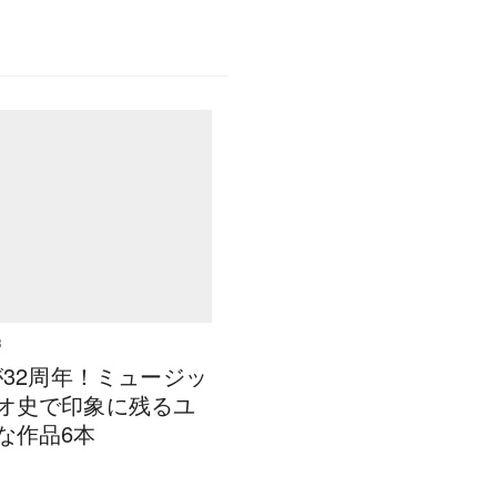
3
 が32周年！ミュージッ
オ史で印象に残るユ
な作品6本