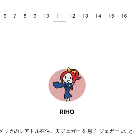
6
7
8
9
10
11
12
13
14
15
16
RIHO
アメリカのシアトル在住。夫ジェガー & 息子 ジェガー Jr. 