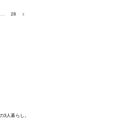
…
28
>
との3人暮らし。