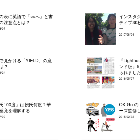
の表に英語で「○○へ」と書
インスタ
の注意点とは？
ティブ30
ー
3/07
2017/08/04
で見かける「YIELD」の意
『Light
は？
ンド版』
られまし
9/24
2016/05/07
氏100度」は摂氏何度？華
OK Go 
感覚を理解する
ーズ監修
7/02
2015/02/22