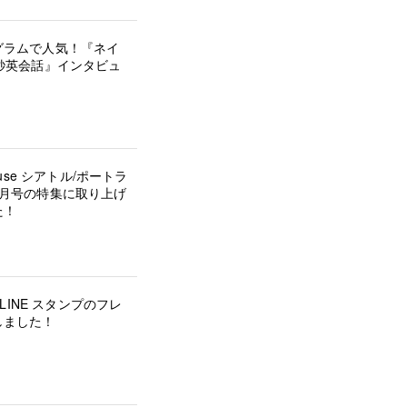
グラムで人気！『ネイ
秒英会話』インタビュ
house シアトル/ポートラ
5月号の特集に取り上げ
た！
の LINE スタンプのフレ
しました！