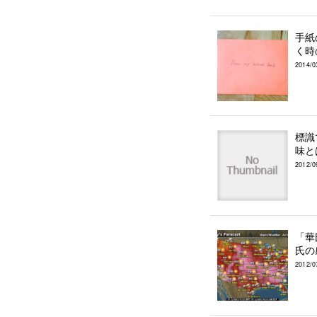
手紙
く時
2014/0
標識
味と
2012/0
「華
氏の
2012/0