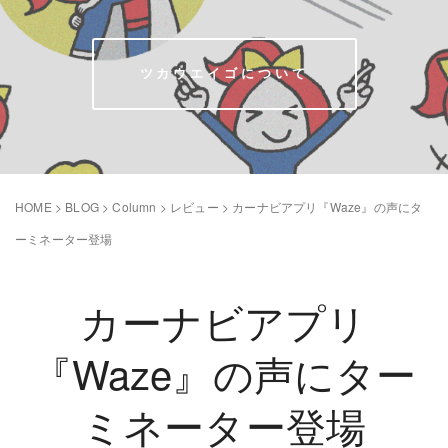
ツカウエイゴについて
HOME
>
BLOG
>
Column
>
レビュー
>
カーナビアプリ『Waze』の声にタ
ーミネーター登場
カーナビアプリ
『Waze』の声にター
ミネーター登場