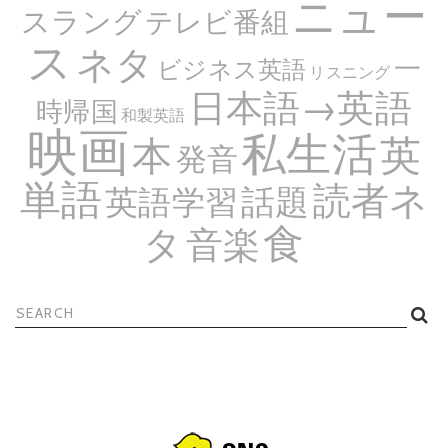
ニュー
スラング
テレビ番組
ス
ネタ
一
ビジネス英語
リスニング
日本語→英語
時帰国
和製英語
映画
私生活
英
本
発音
単語
読者ネ
話題
英語学習
食
タ
音楽
検
索: