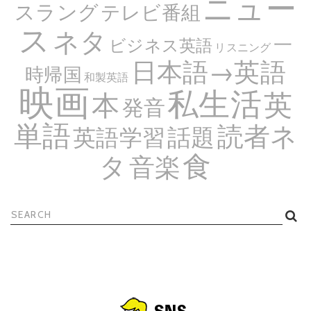
ニュー
スラング
テレビ番組
ス
ネタ
一
ビジネス英語
リスニング
日本語→英語
時帰国
和製英語
映画
私生活
英
本
発音
単語
読者ネ
話題
英語学習
食
タ
音楽
検
索: