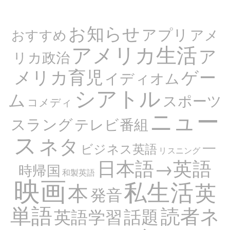
お知らせ
アプリ
アメ
おすすめ
アメリカ生活
ア
リカ政治
メリカ育児
ゲー
イディオム
シアトル
ム
スポーツ
コメディ
ニュー
スラング
テレビ番組
ス
ネタ
一
ビジネス英語
リスニング
日本語→英語
時帰国
和製英語
映画
私生活
英
本
発音
単語
読者ネ
話題
英語学習