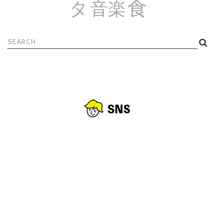
食
タ
音楽
検
索: