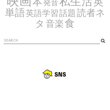
私生活
英
本
発音
単語
読者ネ
話題
英語学習
食
タ
音楽
検
索: