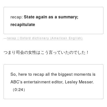
recap:
State again as a summary;
recapitulate
—
recap | Oxford dictionary (American English)
つまり司会の女性はこう言っていたのでした！
So, here to recap all the biggest moments is
ABC’s entertainment editor, Lesley Messer.
（0:24）