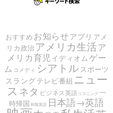
お知らせ
アプリ
アメ
おすすめ
アメリカ生活
ア
リカ政治
メリカ育児
ゲー
イディオム
シアトル
ム
スポーツ
コメディ
ニュー
スラング
テレビ番組
ス
ネタ
一
ビジネス英語
リスニング
日本語→英語
時帰国
和製英語
映画