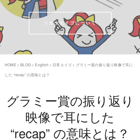
ツカウエイゴについて
HOME
>
BLOG
>
English
>
日常エイゴ
>
グラミー賞の振り返り映像で耳に
した “recap” の意味とは？
グラミー賞の振り返り
映像で耳にした
“recap” の意味とは？