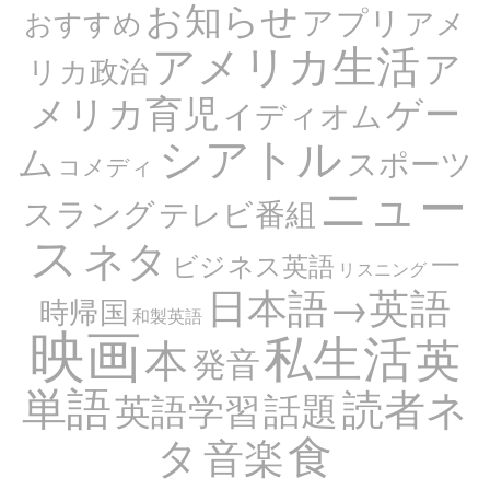
お知らせ
アプリ
アメ
おすすめ
アメリカ生活
ア
リカ政治
メリカ育児
ゲー
イディオム
シアトル
ム
スポーツ
コメディ
ニュー
スラング
テレビ番組
ス
ネタ
一
ビジネス英語
リスニング
日本語→英語
時帰国
和製英語
映画
私生活
英
本
発音
単語
読者ネ
話題
英語学習
食
タ
音楽