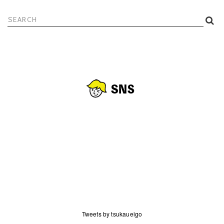
検
索:
Tweets by tsukaueigo