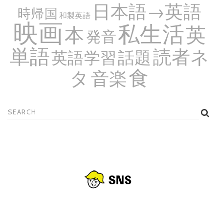
日本語→英語
時帰国
和製英語
映画
私生活
英
本
発音
単語
読者ネ
話題
英語学習
食
タ
音楽
検
索: