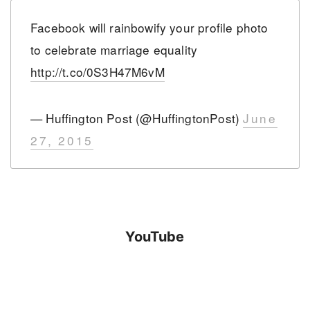
Facebook will rainbowify your profile photo
to celebrate marriage equality
http://t.co/0S3H47M6vM
— Huffington Post (@HuffingtonPost)
June
27, 2015
YouTube