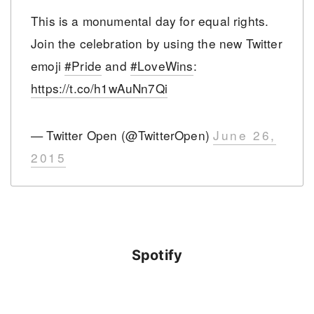
This is a monumental day for equal rights.
Join the celebration by using the new Twitter
emoji
#Pride
and
#LoveWins
:
https://t.co/h1wAuNn7Qi
— Twitter Open (@TwitterOpen)
June 26,
2015
Spotify