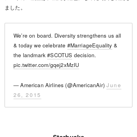
ました。
We’re on board. Diversity strengthens us all
& today we celebrate
#MarriageEquality
&
the landmark
#SCOTUS
decision.
pic.twitter.com/gqej2xMzIU
— American Airlines (@AmericanAir)
June
26, 2015