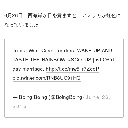
6月26日、西海岸が目を覚ますと、アメリカが虹色に
なっていました。
To our West Coast readers, WAKE UP AND
TASTE THE RAINBOW.
#SCOTUS
just OK’d
gay marriage.
http://t.co/mw5Tr7ZeoP
pic.twitter.com/RNB8UQ91HQ
— Boing Boing (@BoingBoing)
June 26,
2015