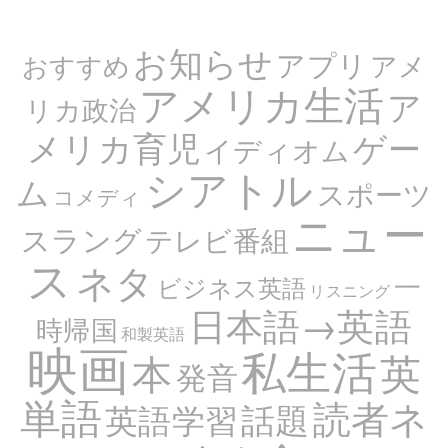
お知らせ
アプリ
アメ
おすすめ
アメリカ生活
ア
リカ政治
メリカ育児
ゲー
イディオム
シアトル
ム
スポーツ
コメディ
ニュー
スラング
テレビ番組
ス
ネタ
一
ビジネス英語
リスニング
日本語→英語
時帰国
和製英語
映画
私生活
英
本
発音
単語
読者ネ
話題
英語学習