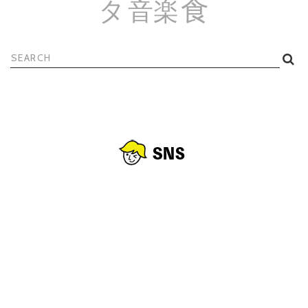
食
タ
音楽
検
索: