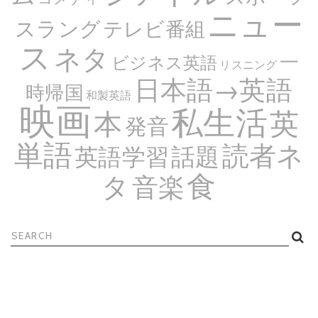
ニュー
スラング
テレビ番組
ス
ネタ
一
ビジネス英語
リスニング
日本語→英語
時帰国
和製英語
映画
私生活
英
本
発音
単語
読者ネ
話題
英語学習
食
タ
音楽
検
索: