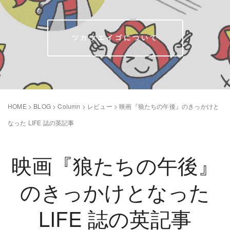
ツカウエイゴについて
HOME
>
BLOG
>
Column
>
レビュー
>
映画『狼たちの午後』のきっかけと
なった LIFE 誌の英記事
映画『狼たちの午後』
のきっかけとなった
LIFE 誌の英記事