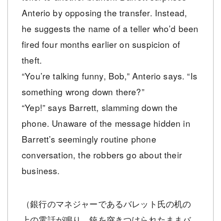
Anterio by opposing the transfer. Instead,
he suggests the name of a teller who’d been
fired four months earlier on suspicion of
theft.
“You’re talking funny, Bob,” Anterio says. “Is
something wrong down there?”
“Yep!” says Barrett, slamming down the
phone. Unaware of the message hidden in
Barrett’s seemingly routine phone
conversation, the robbers go about their
business.
（銀行のマネジャーであるバレット氏の机の
上の電話が鳴り、銃を突きつけられたままバ