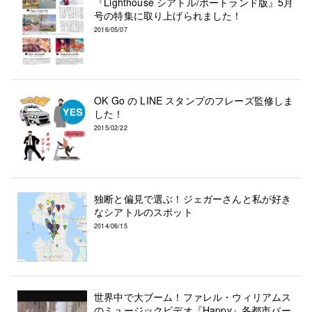
『Lighthouse シアトル/ポートランド版』5月
号の特集に取り上げられました！
2016/05/07
OK Go の LINE スタンプのフレーズ監修しま
した！
2015/02/22
独断と偏見で選ぶ！ジェガーさんと私が好き
なシアトルのスポット
2014/06/15
世界中で大ブーム！ファレル・ウィリアムス
のミュージックビデオ『Happy』各都市バー