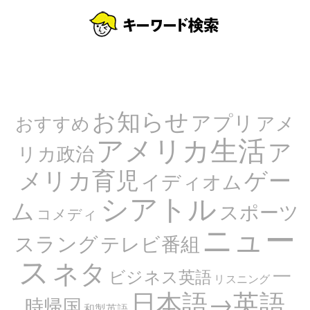
お知らせ
アプリ
アメ
おすすめ
アメリカ生活
ア
リカ政治
メリカ育児
ゲー
イディオム
シアトル
ム
スポーツ
コメディ
ニュー
スラング
テレビ番組
ス
ネタ
一
ビジネス英語
リスニング
日本語→英語
時帰国
和製英語