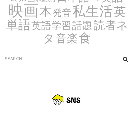
映画
私生活
英
本
発音
単語
読者ネ
話題
英語学習
食
タ
音楽
検
索: