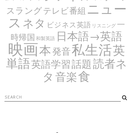
ニュー
スラング
テレビ番組
ス
ネタ
一
ビジネス英語
リスニング
日本語→英語
時帰国
和製英語
映画
私生活
英
本
発音
単語
読者ネ
話題
英語学習
食
タ
音楽
検
索: