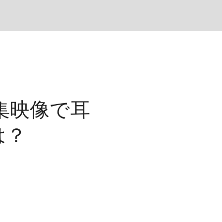
集映像で耳
は？