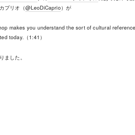
カプリオ（
@LeoDiCaprio
）が
-hop makes you understand the sort of cultural referenc
isted today.（1:41）
りました。