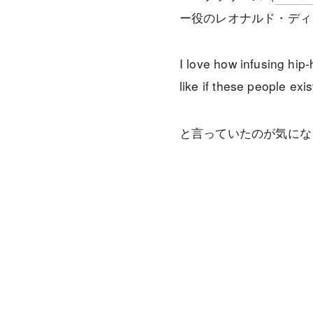
ー役のレオナルド・ディ
I love how infusing hip
like if these people ex
と言っていたのが気にな