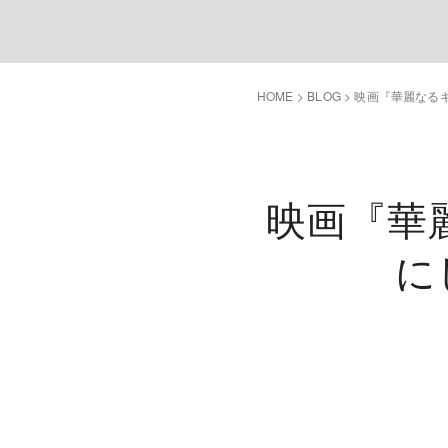
HOME
>
BLOG
>
映画『華麗なるギ
映画『華
に