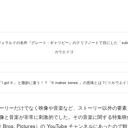
ェラルドの名作『グレート・ギャツビー』のクリフノートで目にした「substit
カウエイゴ
「I got it.」と微妙に違う！？「It makes sense.」の意味とは？| ツカウエイ
ーリーだけでなく映像や音楽など、ストーリー以外の要素
像と音楽が非常に刺激的でした。その音楽に関する特集映
 Bros. Pictures
）の
YouTube チャンネル
にあったので観