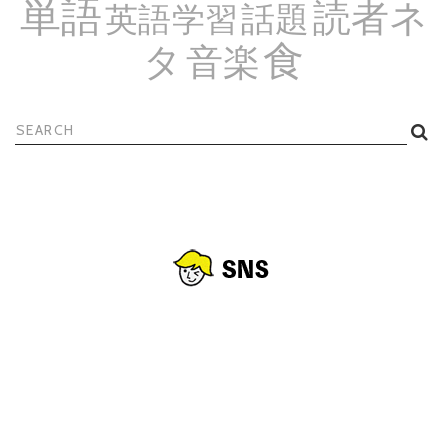
単語
読者ネ
話題
英語学習
食
タ
音楽
検
索: