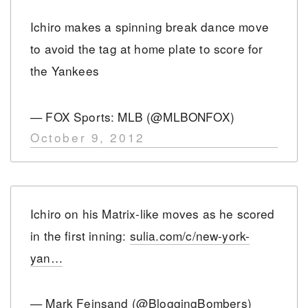
Ichiro makes a spinning break dance move
to avoid the tag at home plate to score for
the Yankees
— FOX Sports: MLB (@MLBONFOX)
October 9, 2012
Ichiro on his Matrix-like moves as he scored
in the first inning:
sulia.com/c/new-york-
yan…
— Mark Feinsand (@BloggingBombers)