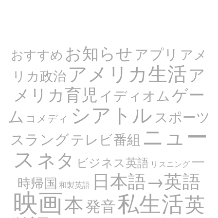
お知らせ
アプリ
アメ
おすすめ
アメリカ生活
ア
リカ政治
メリカ育児
ゲー
イディオム
シアトル
ム
スポーツ
コメディ
ニュー
スラング
テレビ番組
ス
ネタ
一
ビジネス英語
リスニング
日本語→英語
時帰国
和製英語
映画
私生活
英
本
発音