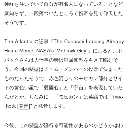
神経を注いでいて自分が有名人になっていることなど
露知らず、一段落ついたところで携帯を見て仰天した
そうです。
The Atlantic の記事『
The Curiosity Landing Already
Has a Meme: NASA’s ‘Mohawk Guy’
』によると、ボ
バックさんは大仕事の時は毎回髪型をキメて臨むそ
う。今回の髪型はチーム・メンバーの投票で決まった
ものだったそうで、赤色混じりのモヒカン部分とサイ
ドの黄色い星で「愛国心」と「宇宙」を表現していた
んだとか。ちなみに、「モヒカン」は英語では “ˈməʊ
ˌhɔːk [
発音
]” と発音します。
今後、この髪型が流行る可能性があるのかどうかはわ