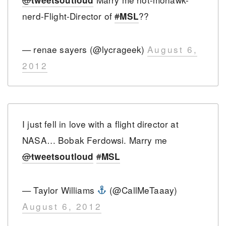
nerd-Flight-Director of
#
??
MSL
— renae sayers (@lycrageek)
August 6,
2012
I just fell in love with a flight director at
NASA… Bobak Ferdowsi. Marry me
@
#
tweetsoutloud
MSL
— Taylor Williams
(@CallMeTaaay)
August 6, 2012