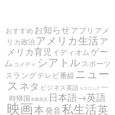
お知らせ
アプリ
アメ
おすすめ
アメリカ生活
ア
リカ政治
メリカ育児
ゲー
イディオム
シアトル
ム
スポーツ
コメディ
ニュー
スラング
テレビ番組
ス
ネタ
一
ビジネス英語
リスニング
日本語→英語
時帰国
和製英語
映画
私生活
英
本
発音