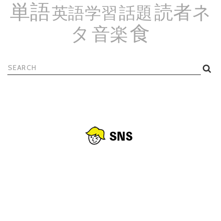
単語
読者ネ
話題
英語学習
食
タ
音楽
検
索: