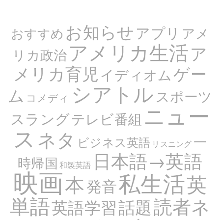
お知らせ
アプリ
アメ
おすすめ
アメリカ生活
ア
リカ政治
メリカ育児
ゲー
イディオム
シアトル
ム
スポーツ
コメディ
ニュー
スラング
テレビ番組
ス
ネタ
一
ビジネス英語
リスニング
日本語→英語
時帰国
和製英語
映画
私生活
英
本
発音
単語
読者ネ
話題
英語学習