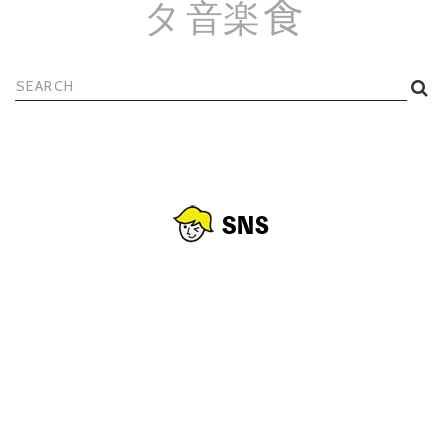
食
タ
音楽
検
索: