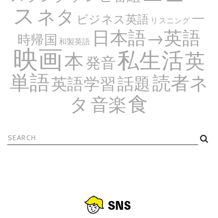
ス
ネタ
一
ビジネス英語
リスニング
日本語→英語
時帰国
和製英語
映画
私生活
英
本
発音
単語
読者ネ
話題
英語学習
食
タ
音楽
検
索: