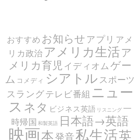
お知らせ
アプリ
アメ
おすすめ
アメリカ生活
ア
リカ政治
メリカ育児
ゲー
イディオム
シアトル
ム
スポーツ
コメディ
ニュー
スラング
テレビ番組
ス
ネタ
一
ビジネス英語
リスニング
日本語→英語
時帰国
和製英語
映画
私生活
英
本
発音