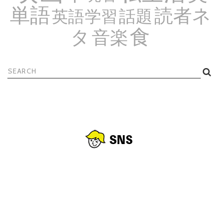
単語
読者ネ
話題
英語学習
食
タ
音楽
検
索: