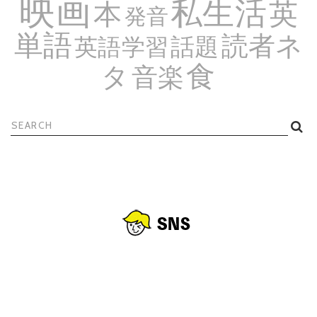
映画
私生活
英
本
発音
単語
読者ネ
話題
英語学習
食
タ
音楽
検
索: