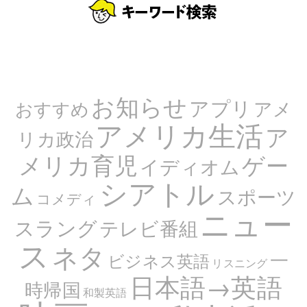
お知らせ
アプリ
アメ
おすすめ
アメリカ生活
ア
リカ政治
メリカ育児
ゲー
イディオム
シアトル
ム
スポーツ
コメディ
ニュー
スラング
テレビ番組
ス
ネタ
一
ビジネス英語
リスニング
日本語→英語
時帰国
和製英語