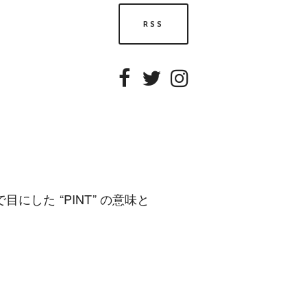
RSS
Facebook
Twitter
Instagram
にした “PINT” の意味と