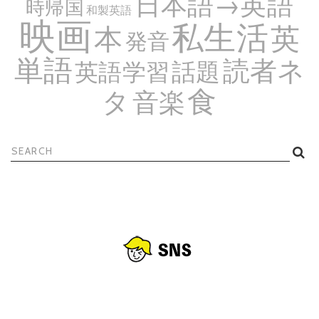
日本語→英語
時帰国
和製英語
映画
私生活
英
本
発音
単語
読者ネ
話題
英語学習
食
タ
音楽
検
索: