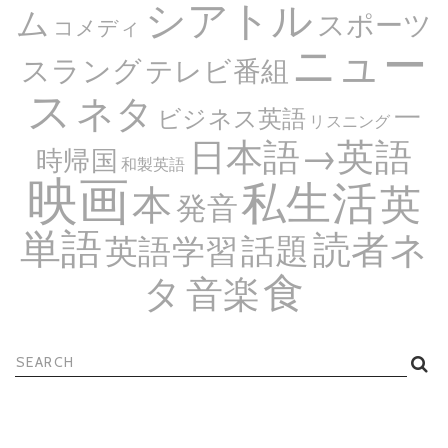
シアトル
ム
スポーツ
コメディ
ニュー
スラング
テレビ番組
ス
ネタ
一
ビジネス英語
リスニング
日本語→英語
時帰国
和製英語
映画
私生活
英
本
発音
単語
読者ネ
話題
英語学習
食
タ
音楽
検
索: