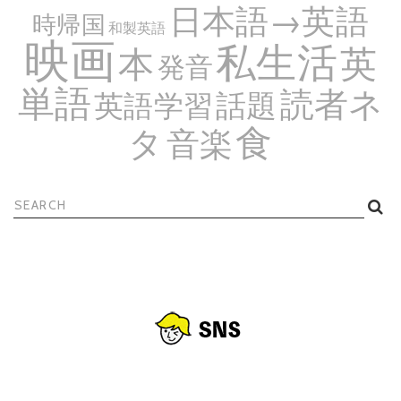
日本語→英語
時帰国
和製英語
映画
私生活
英
本
発音
単語
読者ネ
話題
英語学習
食
タ
音楽
検
索: