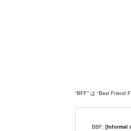
“BFF” は “Best Frien
BBF:
[Informal 