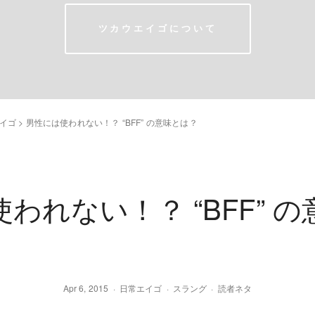
ツカウエイゴについて
イゴ
>
男性には使われない！？ “BFF” の意味とは？
われない！？ “BFF” 
Apr 6, 2015
日常エイゴ
スラング
読者ネタ