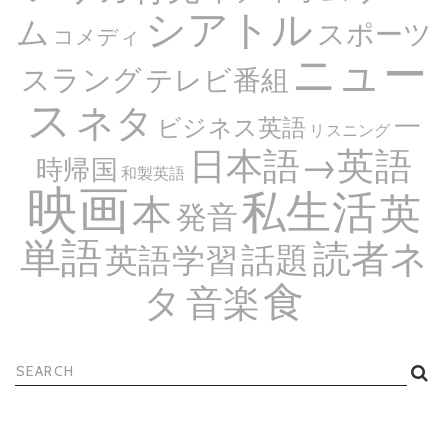
シアトル
ム
スポーツ
コメディ
ニュー
スラング
テレビ番組
ス
ネタ
一
ビジネス英語
リスニング
日本語→英語
時帰国
和製英語
映画
私生活
英
本
発音
単語
読者ネ
話題
英語学習
食
タ
音楽
検
索: