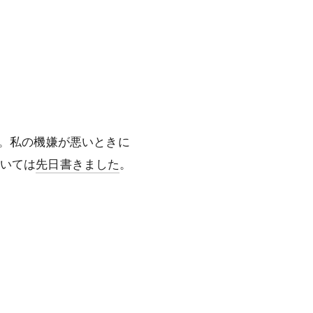
るみです。私の機嫌が悪いときに
ついては
先日書きました
。