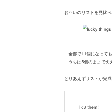
お互いのリストを見比べ
「全部で11個になって
「うちは5個のままでえ
とりあえずリストが完成
I <3 them!