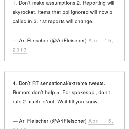
1. Don’t make assumptions.2. Reporting will
skyrocket. Items that ppl ignored will now b
called in.3. 1st reports will change.
— Ari Fleischer (@AriFleischer)
April 15,
2013
4. Don’t RT sensational/extreme tweets.
Rumors don’t help.5. For spokesppl, don’t
rule 2 much in/out. Wait till you know.
— Ari Fleischer (@AriFleischer)
April 15,