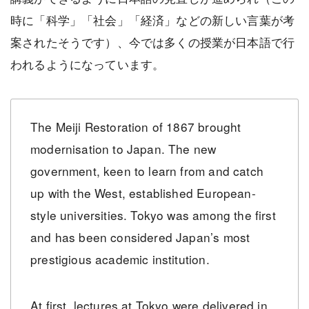
時に「科学」「社会」「経済」などの新しい言葉が考
案されたそうです）、今では多くの授業が日本語で行
われるようになっています。
The Meiji Restoration of 1867 brought
modernisation to Japan. The new
government, keen to learn from and catch
up with the West, established European-
style universities. Tokyo was among the first
and has been considered Japan’s most
prestigious academic institution.
At first, lectures at Tokyo were delivered in