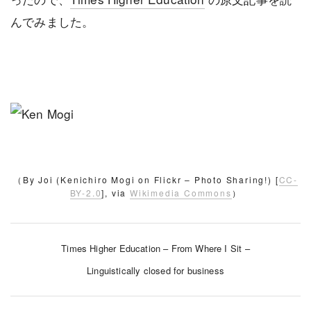
んでみました。
（By Joi (Kenichiro Mogi on Flickr – Photo Sharing!) [
CC-
BY-2.0
], via
Wikimedia Commons
）
Times Higher Education – From Where I Sit –
Linguistically closed for business