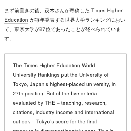
まず前置きの後、茂木さんが寄稿した
Times Higher
Education
が毎年発表する世界大学ランキングにおい
て、東京大学が27位であったことが述べられていま
す。
The Times Higher Education World
University Rankings put the University of
Tokyo, Japan’s highest-placed university, in
27th position. But of the five criteria
evaluated by THE – teaching, research,
citations, industry income and international
outlook – Tokyo’s score for the final
measure is disproportionately poor. This is