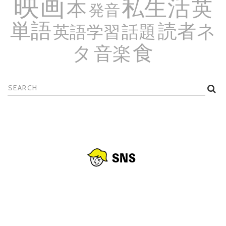
映画
私生活
英
本
発音
単語
読者ネ
話題
英語学習
食
タ
音楽
検
索: