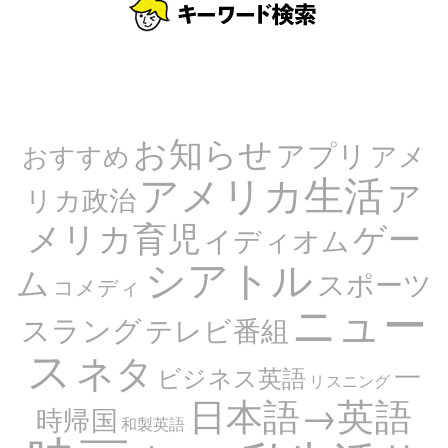
お知らせ
アプリ
アメ
おすすめ
アメリカ生活
ア
リカ政治
メリカ育児
ゲー
イディオム
シアトル
ム
スポーツ
コメディ
ニュー
スラング
テレビ番組
ス
ネタ
一
ビジネス英語
リスニング
日本語→英語
時帰国
和製英語