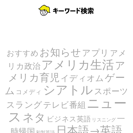
お知らせ
アプリ
アメ
おすすめ
アメリカ生活
ア
リカ政治
メリカ育児
ゲー
イディオム
シアトル
ム
スポーツ
コメディ
ニュー
スラング
テレビ番組
ス
ネタ
一
ビジネス英語
リスニング
日本語→英語
時帰国
和製英語