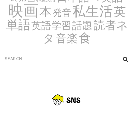
映画
私生活
英
本
発音
単語
読者ネ
話題
英語学習
食
タ
音楽
検
索: