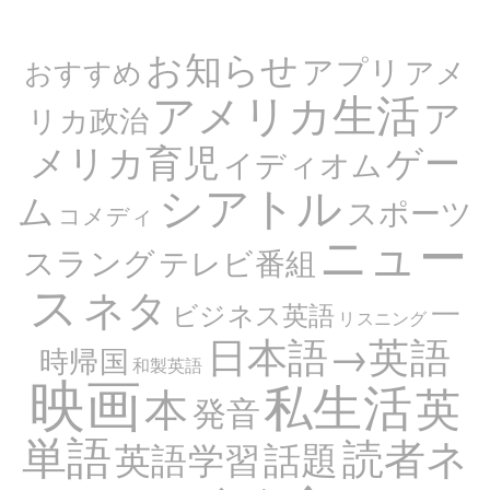
お知らせ
アプリ
アメ
おすすめ
アメリカ生活
ア
リカ政治
メリカ育児
ゲー
イディオム
シアトル
ム
スポーツ
コメディ
ニュー
スラング
テレビ番組
ス
ネタ
一
ビジネス英語
リスニング
日本語→英語
時帰国
和製英語
映画
私生活
英
本
発音
単語
読者ネ
話題
英語学習