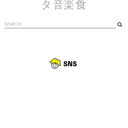
食
タ
音楽
検
索: