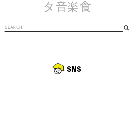
食
タ
音楽
検
索: