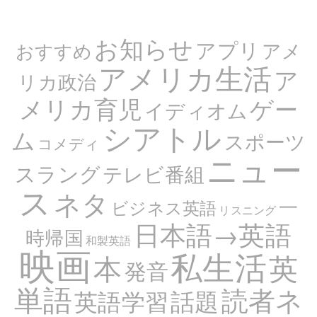
お知らせ
アプリ
アメ
おすすめ
アメリカ生活
ア
リカ政治
メリカ育児
ゲー
イディオム
シアトル
ム
スポーツ
コメディ
ニュー
スラング
テレビ番組
ス
ネタ
一
ビジネス英語
リスニング
日本語→英語
時帰国
和製英語
映画
私生活
英
本
発音
単語
読者ネ
話題
英語学習