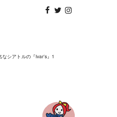
Facebook
Twitter
Instagram
シアトルの『Ivar’s』1