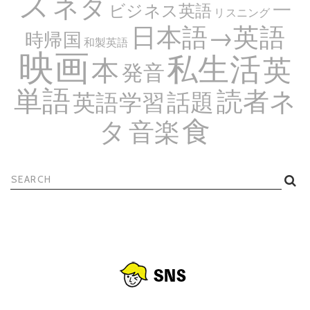
ス
ネタ
一
ビジネス英語
リスニング
日本語→英語
時帰国
和製英語
映画
私生活
英
本
発音
単語
読者ネ
話題
英語学習
食
タ
音楽
検
索: